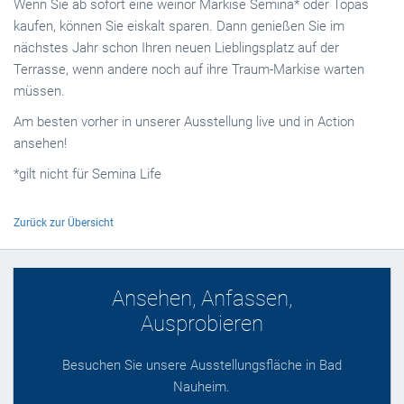
Wenn Sie ab sofort eine weinor Markise Semina* oder Topas
kaufen, können Sie eiskalt sparen. Dann genießen Sie im
nächstes Jahr schon Ihren neuen Lieblingsplatz auf der
Terrasse, wenn andere noch auf ihre Traum-Markise warten
müssen.
Am besten vorher in unserer Ausstellung live und in Action
ansehen!
*gilt nicht für Semina Life
Zurück zur Übersicht
Ansehen, Anfassen,
Ausprobieren
Besuchen Sie unsere Ausstellungsfläche in Bad
Nauheim.